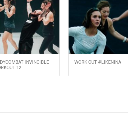
Segundas e Quartas
das 20:10 às 21:00!
Terças e Quintas
das 16:15 às 17:05!
DYCOMBAT INVINCIBLE
WORK OUT #LIKENINA
RKOUT 12