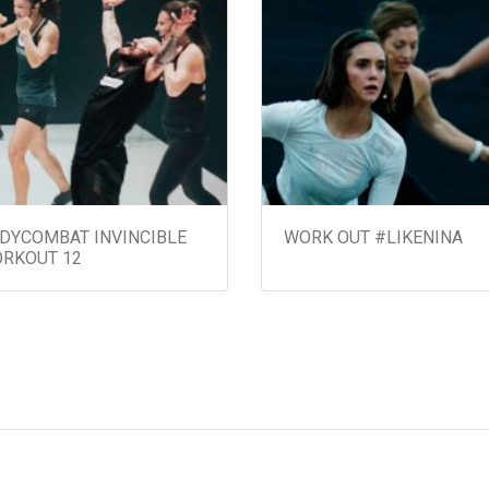
Segundas e Quartas
das 20:10 às 21:00!
Terças e Quintas
das 16:15 às 17:05!
DYCOMBAT INVINCIBLE
WORK OUT #LIKENINA
RKOUT 12