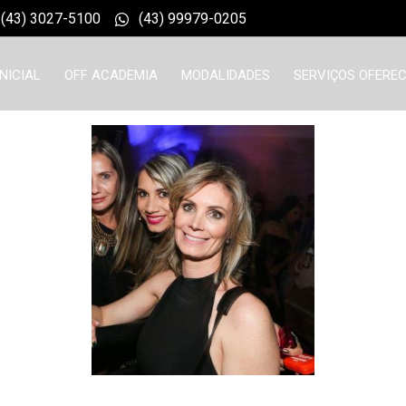
(43) 3027-5100
(43) 99979-0205
INICIAL
OFF ACADEMIA
MODALIDADES
SERVIÇOS OFEREC