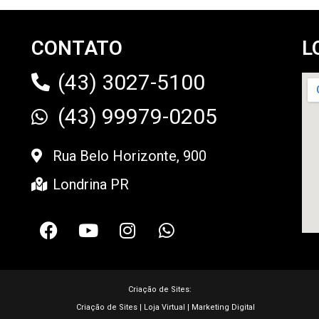
CONTATO
L
(43) 3027-5100
(43) 99979-0205
Segundas e Quartas
das 20:10 às 21:00!
Rua Belo Horizonte, 900
Terças e Quintas
das 16:15 às 17:05!
Londrina PR
Criação de Sites: